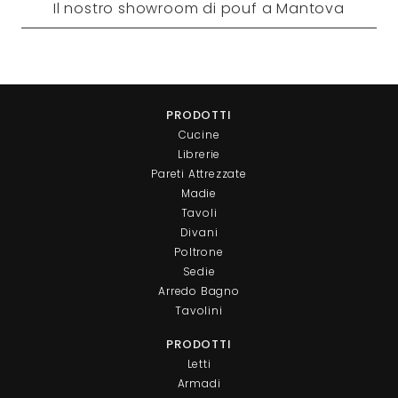
Il nostro showroom di pouf a Mantova
PRODOTTI
Cucine
Librerie
Pareti Attrezzate
Madie
Tavoli
Divani
Poltrone
Sedie
Arredo Bagno
Tavolini
PRODOTTI
Letti
Armadi