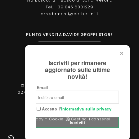
Via Bosco, 12 - Bosco di Sona, Verona
Tel. +39 045 6081229
arredamenti@perbellini.it
PUNTO VENDITA DAVIDE GROPPI STORE
Corso Milano, 138 - Verona
Tel. +39 045 2051570
Iscriviti per rimanere
verona@davidegroppi.store
aggiornato sulle ultime
novità!
© 2026 - Perbellini Arredamenti S.r.l. - P.IVA
Email
02783400233 - Via Verdi, 31/A - 37060, Castel
d'Azzano (Verona)
Accetto l'
informativa sulla privacy
-
Privacy
Cookie
Gestisci i consensi
Iscriviti
Powered by