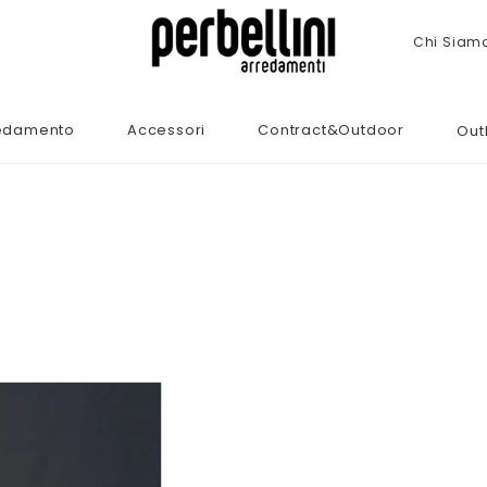
Chi Siam
edamento
Accessori
Contract&Outdoor
Out