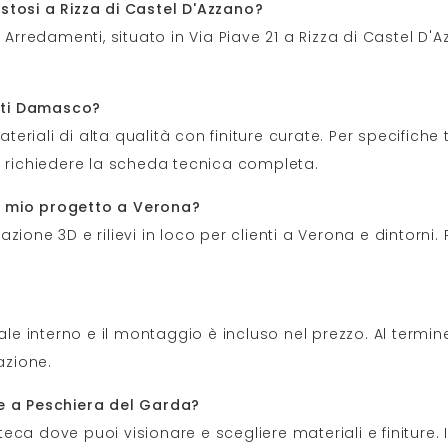
stosi a Rizza di Castel D'Azzano?
 Arredamenti, situato in Via Piave 21 a Rizza di Castel D'
etti Damasco?
ateriali di alta qualità con finiture curate. Per specifich
a richiedere la scheda tecnica completa.
 il mio progetto a Verona?
tazione 3D e rilievi in loco per clienti a Verona e dintorni
nale interno e il montaggio è incluso nel prezzo. Al termi
azione.
re a Peschiera del Garda?
ca dove puoi visionare e scegliere materiali e finiture. I