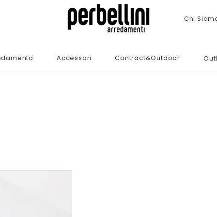
Chi Siam
edamento
Accessori
Contract&Outdoor
Out