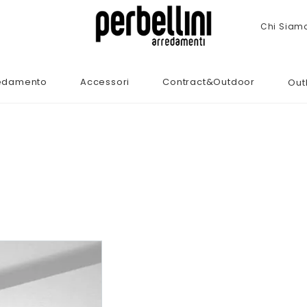
Chi Siam
edamento
Accessori
Contract&Outdoor
Out