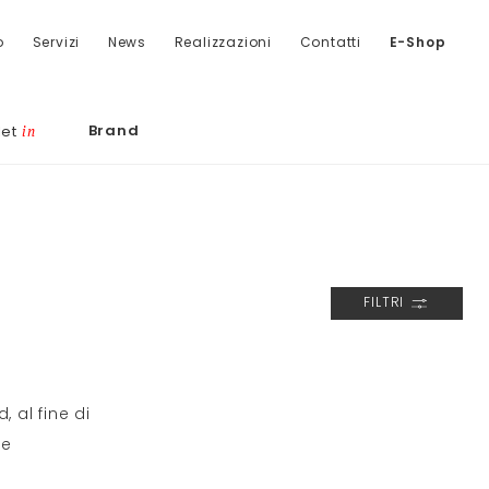
o
Servizi
News
Realizzazioni
Contatti
E-Shop
Brand
let
in
FILTRI
, al fine di
te