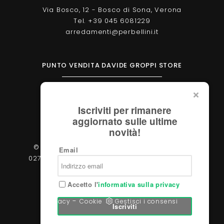
Via Bosco, 12 - Bosco di Sona, Verona
Tel. +39 045 6081229
arredamenti@perbellini.it
PUNTO VENDITA DAVIDE GROPPI STORE
Corso Milano, 138 - Verona
Tel. +39 045 2051570
Iscriviti per rimanere
verona@davidegroppi.store
aggiornato sulle ultime
novità!
© 2026 - Perbellini Arredamenti S.r.l. - P.IVA
Email
02783400233 - Via Verdi, 31/A - 37060, Castel
d'Azzano (Verona)
Accetto l'
informativa sulla privacy
-
Privacy
Cookie
Gestisci i consensi
Iscriviti