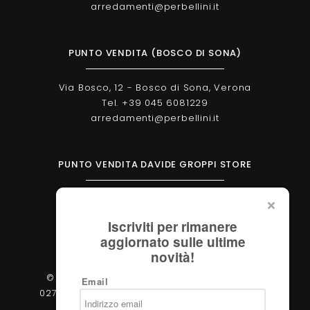
arredamenti@perbellini.it
PUNTO VENDITA (BOSCO DI SONA)
Via Bosco, 12 - Bosco di Sona, Verona
Tel. +39 045 6081229
arredamenti@perbellini.it
PUNTO VENDITA DAVIDE GROPPI STORE
Corso Milano, 138 - Verona
Tel. +39 045 2051570
Iscriviti per rimanere
verona@davidegroppi.store
aggiornato sulle ultime
novità!
© 2026 - Perbellini Arredamenti S.r.l. - P.IVA
Email
02783400233 - Via Verdi, 31/A - 37060, Castel
d'Azzano (Verona)