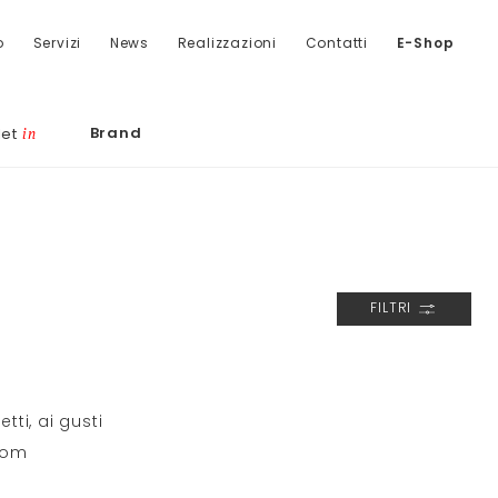
o
Servizi
News
Realizzazioni
Contatti
E-Shop
Brand
let
in
FILTRI
tti, ai gusti
 com