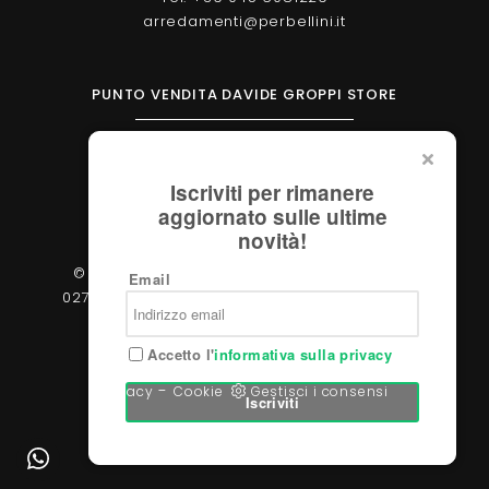
arredamenti@perbellini.it
PUNTO VENDITA DAVIDE GROPPI STORE
Corso Milano, 138 - Verona
Tel. +39 045 2051570
Iscriviti per rimanere
verona@davidegroppi.store
aggiornato sulle ultime
novità!
© 2026 - Perbellini Arredamenti S.r.l. - P.IVA
Email
02783400233 - Via Verdi, 31/A - 37060, Castel
d'Azzano (Verona)
Accetto l'
informativa sulla privacy
-
Privacy
Cookie
Gestisci i consensi
Iscriviti
Powered by