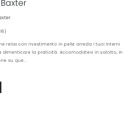
 Baxter
axter
16)
 relax con rivestimento in pelle arreda i tuoi interni
dimenticare la praticità. Accomodatevi in salotto, in
sone su que
...