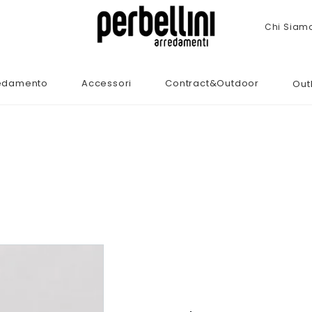
Chi Siam
edamento
Accessori
Contract&Outdoor
Out