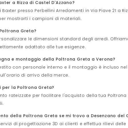
xter a Rizza di Castel D'Azzano?
 Baxter presso Perbellini Arredamenti in Via Piave 21 a Ri
er mostrarti i campioni di materiali.
 Poltrona Greta?
ersonalizzare le dimensioni standard degli arredi. Offriam
ettamente adattato alle tue esigenze.
onsegna e montaggio della Poltrona Greta a Verona?
estito con personale interno e il montaggio è incluso n
ll'orario di arrivo della merce.
i per la Poltrona Greta?
to rateizzate per facilitare l'acquisto della tua Poltrona
i.
mento della Poltrona Greta se mi trovo a Desenzano del
rvizi di progettazione 3D ai clienti e effettua rilievi dell