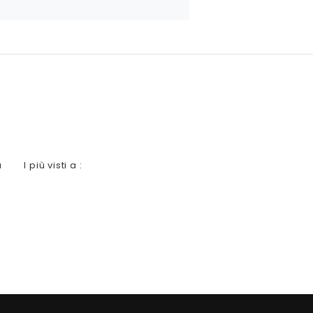
a
I più visti a :