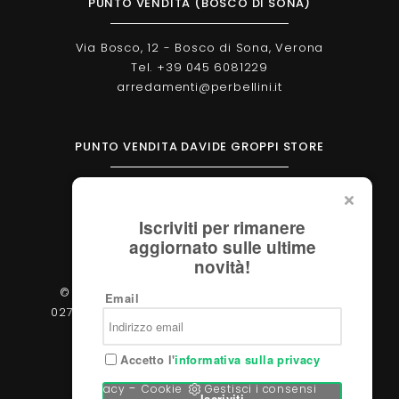
PUNTO VENDITA (BOSCO DI SONA)
Via Bosco, 12 - Bosco di Sona, Verona
Tel. +39 045 6081229
arredamenti@perbellini.it
PUNTO VENDITA DAVIDE GROPPI STORE
Corso Milano, 138 - Verona
Tel. +39 045 2051570
Iscriviti per rimanere
verona@davidegroppi.store
aggiornato sulle ultime
novità!
© 2026 - Perbellini Arredamenti S.r.l. - P.IVA
Email
02783400233 - Via Verdi, 31/A - 37060, Castel
d'Azzano (Verona)
Accetto l'
informativa sulla privacy
-
Privacy
Cookie
Gestisci i consensi
Iscriviti