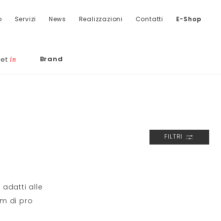
o
Servizi
News
Realizzazioni
Contatti
E-Shop
Brand
let
in
FILTRI
adatti alle
am di pro