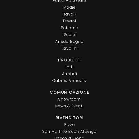
Pareti Attrezzate
Madie
Tavoli
Divani
Poltrone
Sedie
Arredo Bagno
Tavolini
PRODOTTI
Letti
Armadi
Cabine Armadio
COMUNICAZIONE
Showroom
News & Eventi
RIVENDITORI
Rizza
San Martino Buon Albergo
Bosco di Sona