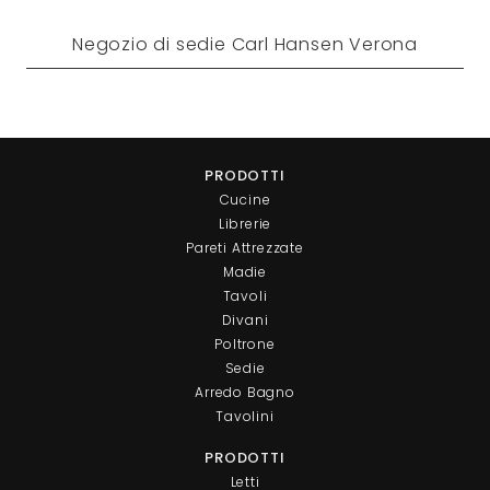
Negozio di sedie Carl Hansen Verona
PRODOTTI
Cucine
Librerie
Pareti Attrezzate
Madie
Tavoli
Divani
Poltrone
Sedie
Arredo Bagno
Tavolini
PRODOTTI
Letti