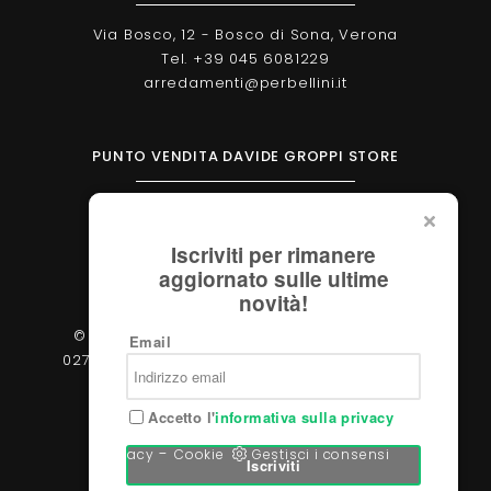
Via Bosco, 12 - Bosco di Sona, Verona
Tel. +39 045 6081229
arredamenti@perbellini.it
PUNTO VENDITA DAVIDE GROPPI STORE
Corso Milano, 138 - Verona
Tel. +39 045 2051570
Iscriviti per rimanere
verona@davidegroppi.store
aggiornato sulle ultime
novità!
© 2026 - Perbellini Arredamenti S.r.l. - P.IVA
Email
02783400233 - Via Verdi, 31/A - 37060, Castel
d'Azzano (Verona)
Accetto l'
informativa sulla privacy
-
Privacy
Cookie
Gestisci i consensi
Iscriviti