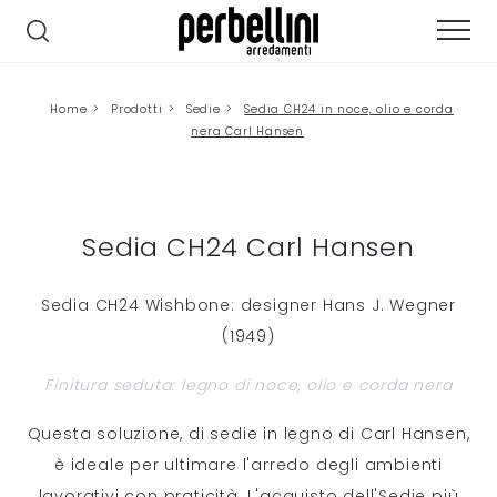
Home
>
Prodotti
>
Sedie
>
Sedia CH24 in noce, olio e corda
nera Carl Hansen
Sedia CH24 Carl Hansen
Sedia CH24 Wishbone: designer Hans J. Wegner
(1949)
Finitura seduta: legno di noce, olio e corda nera
Questa soluzione, di sedie in legno di Carl Hansen,
è ideale per ultimare l'arredo degli ambienti
lavorativi con praticità. L'acquisto dell'Sedie più