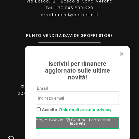
Via Bosco, 12 - Bosco di Sona, Verona
Tel. +39 045 6081229
arredamenti@perbellini.it
PUNTO VENDITA DAVIDE GROPPI STORE
Corso Milano, 138 - Verona
Tel. +39 045 2051570
Iscriviti per rimanere
verona@davidegroppi.store
aggiornato sulle ultime
novità!
© 2026 - Perbellini Arredamenti S.r.l. - P.IVA
Email
02783400233 - Via Verdi, 31/A - 37060, Castel
d'Azzano (Verona)
Accetto l'
informativa sulla privacy
-
Privacy
Cookie
Gestisci i consensi
Iscriviti
Powered by