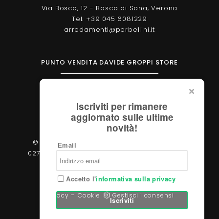
Via Bosco, 12 - Bosco di Sona, Verona
Tel. +39 045 6081229
arredamenti@perbellini.it
PUNTO VENDITA DAVIDE GROPPI STORE
Corso Milano, 138 - Verona
Tel. +39 045 2051570
Iscriviti per rimanere
verona@davidegroppi.store
aggiornato sulle ultime
novità!
© 2026 - Perbellini Arredamenti S.r.l. - P.IVA
Email
02783400233 - Via Verdi, 31/A - 37060, Castel
d'Azzano (Verona)
Accetto l'
informativa sulla privacy
-
Privacy
Cookie
Gestisci i consensi
Iscriviti
Powered by