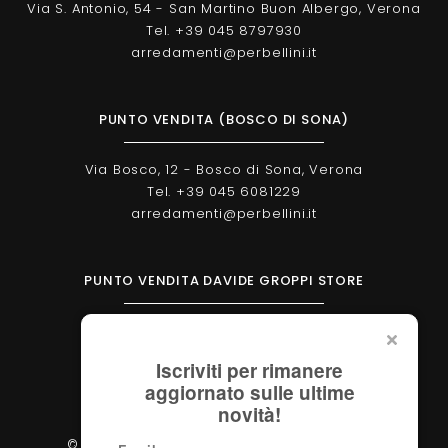
Via S. Antonio, 54 - San Martino Buon Albergo, Verona
Tel. +39 045 8797930
arredamenti@perbellini.it
PUNTO VENDITA (BOSCO DI SONA)
Via Bosco, 12 - Bosco di Sona, Verona
Tel. +39 045 6081229
arredamenti@perbellini.it
PUNTO VENDITA DAVIDE GROPPI STORE
Corso Milano, 138 - Verona
Tel. +39 045 2051570
Iscriviti per rimanere
verona@davidegroppi.store
aggiornato sulle ultime
novità!
© 2026 - Perbellini Arredamenti S.r.l. - P.IVA