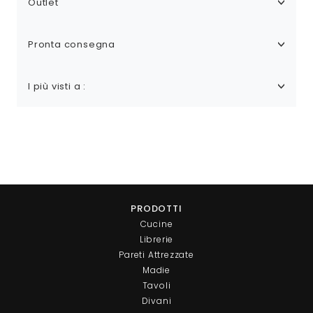
Outlet
Pronta consegna
I più visti a :
PRODOTTI
Cucine
Librerie
Pareti Attrezzate
Madie
Tavoli
Divani